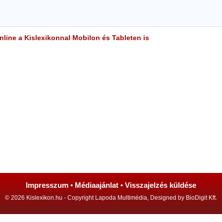
line a Kislexikonnal Mobilon és Tableten is
Impresszum
•
Médiaajánlat
•
Visszajelzés küldése
© 2026 Kislexikon.hu - Copyright Lapoda Multimédia, Designed by BioDigit Kft.