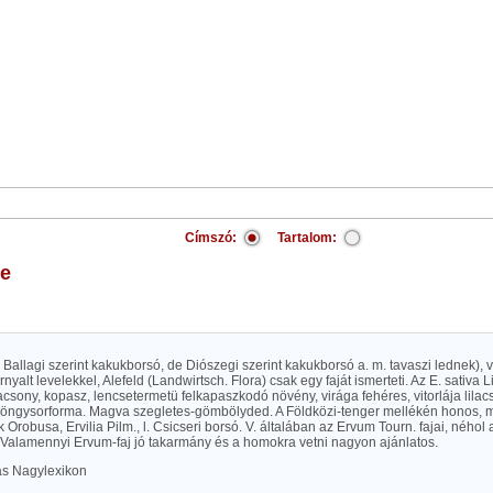
Címszó:
Tartalom:
se
k, Ballagi szerint kakukborsó, de Diószegi szerint kakukborsó a. m. tavaszi lednek), vi
nyalt levelekkel, Alefeld (Landwirtsch. Flora) csak egy faját ismerteti. Az E. sativa L
acsony, kopasz, lencsetermetü felkapaszkodó növény, virága fehéres, vitorlája lilac
ngysorforma. Magva szegletes-gömbölyded. A Földközi-tenger mellékén honos, má
 Orobusa, Ervilia Pilm., l. Csicseri borsó. V. általában az Ervum Tourn. fajai, néhol a
Valamennyi Ervum-faj jó takarmány és a homokra vetni nagyon ajánlatos.
las Nagylexikon