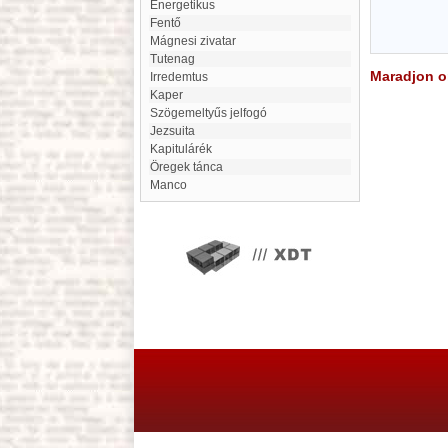
energetikus
Fentő
Mágnesi zivatar
Tutenag
Maradjon on
Irredemtus
Kaper
szögemeltyűs jelfogó
jezsuita
kapitulárék
Öregek tánca
Manco