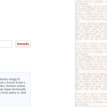
torlás virágp fű
ink v. Ervum Ervila L.
síku; hüvelye szálas,
r régen termesztik,
 Vicia sativa is, lásd