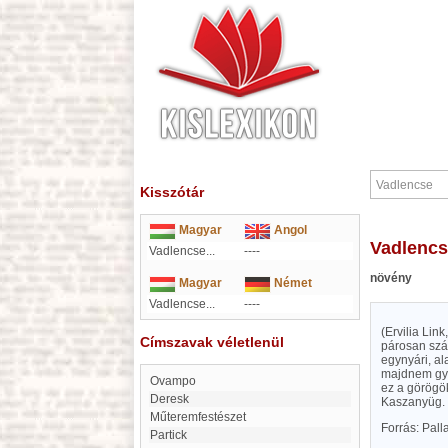
Kisszótár
Magyar
Angol
Vadlenc
Vadlencse...
----
növény
Magyar
Német
Vadlencse...
----
(Ervilia Lin
Címszavak véletlenül
párosan szár
egynyári, al
majdnem gyö
Ovampo
ez a görögök
Deresk
Kaszanyüg. 
műteremfestészet
Forrás: Pal
Partick