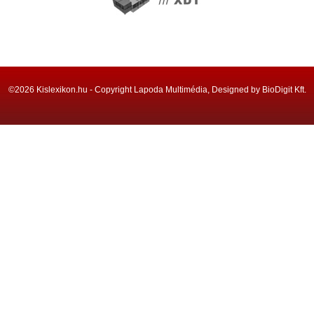
©2026 Kislexikon.hu - Copyright Lapoda Multimédia, Designed by BioDigit Kft.