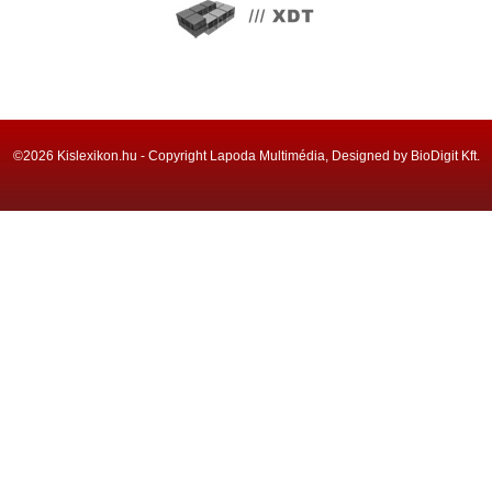
©2026 Kislexikon.hu - Copyright Lapoda Multimédia, Designed by BioDigit Kft.