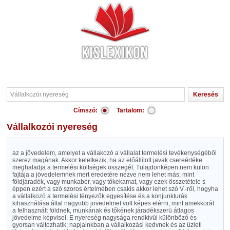
Címszó:
Tartalom:
Vállalkozói nyereség
az a jövedelem, amelyet a vállakozó a vállalat termelési tevékenységéből
szerez magának. Akkor keletkezik, ha az előállított javak csereértéke
meghaladja a termelési költségek összegét. Tulajdonképen nem külön
fajtája a jövedelemnek mert eredetére nézve nem lehet más, mint
földjáradék, vagy munkabér, vagy tőkekamat, vagy ezek összetétele s
éppen ezért a szó szoros értelmében csakis akkor lehet szó V.-ről, hogyha
a vállalkozó a termelési tényezők egyesítése és a konjunkturák
kihasználása által nagyobb jövedelmet volt képes elérni, mint amekkorát
a felhasznált földnek, munkának és tőkének járadékszerü átlagos
jövedelme képvisel. E nyereség nagysága rendkivül különböző és
gyorsan változhatik; napjainkban a vállalkozási kedvnek és az üzleti