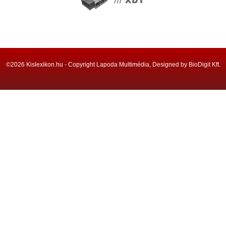
©2026 Kislexikon.hu - Copyright Lapoda Multimédia, Designed by BioDigit Kft.