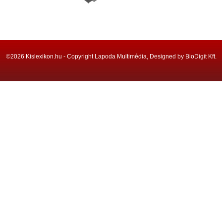
©2026 Kislexikon.hu - Copyright Lapoda Multimédia, Designed by BioDigit Kft.