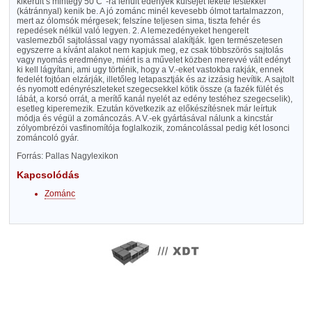
kikerült s mintegy 50 C°-ra lehűlt edények külsejét fekete festékkel
(kátránnyal) kenik be. A jó zománc minél kevesebb ólmot tartalmazzon,
mert az ólomsók mérgesek; felszíne teljesen sima, tiszta fehér és
repedések nélkül való legyen. 2. A lemezedényeket hengerelt
vaslemezből sajtolással vagy nyomással alakítják. Igen természetesen
egyszerre a kívánt alakot nem kapjuk meg, ez csak többszörös sajtolás
vagy nyomás eredménye, miért is a művelet közben merevvé vált edényt
ki kell lágyítani, ami ugy történik, hogy a V.-eket vastokba rakják, ennek
fedelét fojtóan elzárják, illetőleg letapasztják és az izzásig hevítik. A sajtolt
és nyomott edényrészleteket szegecsekkel kötik össze (a fazék fülét és
lábát, a korsó orrát, a merítő kanál nyelét az edény testéhez szegecselik),
esetleg kiperemezik. Ezután következik az előkészítésnek már leírtuk
módja és végül a zománcozás. A V.-ek gyártásával nálunk a kincstár
zólyombrézói vasfinomítója foglalkozik, zománcolással pedig két losonci
zománcoló gyár.
Forrás: Pallas Nagylexikon
Kapcsolódás
Zománc