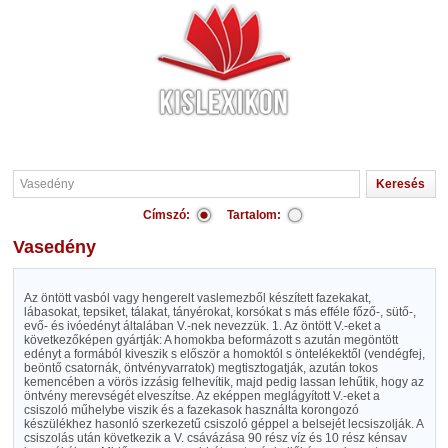
Címszó:
Tartalom:
Vasedény
Az öntött vasból vagy hengerelt vaslemezből készített fazekakat,
lábasokat, tepsiket, tálakat, tányérokat, korsókat s más efféle főző-, sütő-,
evő- és ivóedényt általában V.-nek nevezzük. 1. Az öntött V.-eket a
következőképen gyártják: A homokba beformázott s azután megöntött
edényt a formából kiveszik s először a homoktól s öntelékektől (vendégfej,
beöntő csatornák, öntvényvarratok) megtisztogatják, azután tokos
kemencében a vörös izzásig felhevítik, majd pedig lassan lehűtik, hogy az
öntvény merevségét elveszítse. Az eképpen meglágyított V.-eket a
csiszoló műhelybe viszik és a fazekasok használta korongozó
készülékhez hasonló szerkezetű csiszoló géppel a belsejét lecsiszolják. A
csiszolás után következik a V. csávázása 90 rész víz és 10 rész kénsav