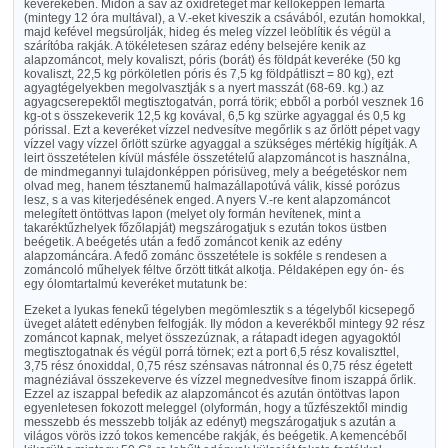
keverékében. Midőn a sav az oxidréteget már kellőképpen lemarta
(mintegy 12 óra multával), a V.-eket kiveszik a csávából, ezután homokkal,
majd kefével megsúrolják, hideg és meleg vízzel leöblítik és végül a
szárítóba rakják. A tökéletesen száraz edény belsejére kenik az
alapzománcot, mely kovaliszt, póris (borát) és földpát keveréke (50 kg
kovaliszt, 22,5 kg pörköletlen póris és 7,5 kg földpátliszt = 80 kg), ezt
agyagtégelyekben megolvasztják s a nyert masszát (68-69. kg.) az
agyagcserepektől megtisztogatván, porrá törik; ebből a porból vesznek 16
kg-ot s összekeverik 12,5 kg kovával, 6,5 kg szürke agyaggal és 0,5 kg
pórissal. Ezt a keveréket vízzel nedvesítve megőrlik s az őrlött pépet vagy
vízzel vagy vízzel őrlött szürke agyaggal a szükséges mértékig hígítják. A
leirt összetételen kívül másféle összetételű alapzománcot is használna,
de mindmegannyi tulajdonképpen pórisüveg, mely a beégetéskor nem
olvad meg, hanem tésztanemű halmazállapotúvá válik, kissé porózus
lesz, s a vas kiterjedésének enged. A nyers V.-re kent alapzománcot
melegített öntöttvas lapon (melyet oly formán hevítenek, mint a
takaréktűzhelyek főzőlapját) megszárogatjuk s ezután tokos üstben
beégetik. A beégetés után a fedő zománcot kenik az edény
alapzománcára. A fedő zománc összetétele is sokféle s rendesen a
zománcoló műhelyek féltve őrzött titkát alkotja. Példaképen egy ón- és
egy ólomtartalmú keveréket mutatunk be:
Ezeket a lyukas fenekű tégelyben megömlesztik s a tégelyből kicsepegő
üveget alátett edényben felfogják. Ily módon a keverékből mintegy 92 rész
zománcot kapnak, melyet összezúznak, a rátapadt idegen agyagoktól
megtisztogatnak és végül porrá törnek; ezt a port 6,5 rész kovaliszttel,
3,75 rész ónoxiddal, 0,75 rész szénsavas nátronnal és 0,75 rész égetett
magnéziával összekeverve és vízzel megnedvesítve finom iszappá őrlik.
Ezzel az iszappal befedik az alapzománcot és azután öntöttvas lapon
egyenletesen fokozott meleggel (olyformán, hogy a tűzfészektől mindig
messzebb és messzebb tolják az edényt) megszárogatjuk s azután a
világos vörös izzó tokos kemencébe rakják, és beégetik. A kemencéből