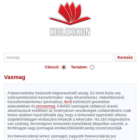
Címszó:
Tartalom:
vasmag
A tekercselésbe helyezett mágnesezhető anyag. Ez lehet tiszta vas,
szilíciumötvözésű transzformátor- vagy dinamólemez, nikkelötvözésű
transzformátorlemez (permalloy),
ferrit
különböző geometriai
alakzatokban és
porvasmag
. A fémes vasmagok váltakozó áramú
alkalmazások esetében az örvényáram-veszteségek csökkentésére csak
lemez alakban használhatók úgy, hogy a lemezeket egymástól vékony
szigetelőréteggel elválasztva helyezik a tekercsbe. Ha zárt mágneskörre
van szükség, ferromágnes lemezeket (lamellákat) átlapoltan szerelik, a
ferritmagok vagy pormagok érintkezőfelületét pedig összecsiszolják.
Kis frekvenciáknál lemez vasmagot, nagyobb frekvenciáknál por