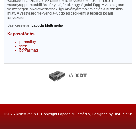
vasmagot használnak. Az önindukció növekedésének mértéke a
vasanyag permeábilitási tényezőjének nagyságától függ. A vasmagban
veszteségek is keletkezhetnek, így örvényáramok miatt és a hisztérízis
miatt. A veszteség frekvencia-függő és csökkenti a tekercs jósági
tényezőjét.
Szerkesztette:
Lapoda Multimédia
Kapcsolódás
permalloy
ferrit
porvasmag
©2026 Kislexikon.hu - Copyright Lapoda Multimédia, Designed by BioDigit Kft.