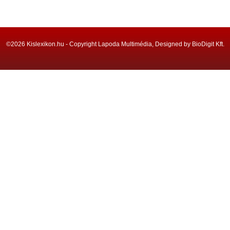
©2026 Kislexikon.hu - Copyright Lapoda Multimédia, Designed by BioDigit Kft.