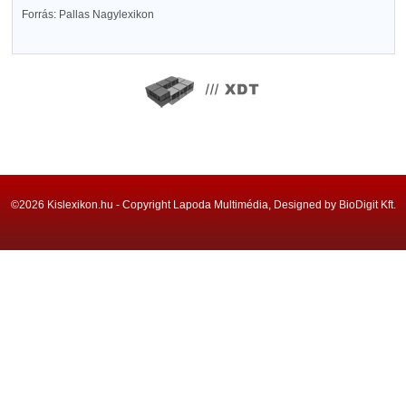
Forrás: Pallas Nagylexikon
©2026 Kislexikon.hu - Copyright Lapoda Multimédia, Designed by BioDigit Kft.