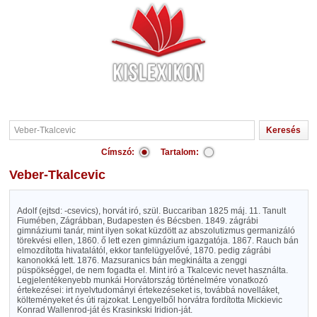
Címszó:
Tartalom:
Veber-Tkalcevic
Adolf (ejtsd: -csevics), horvát iró, szül. Buccariban 1825 máj. 11. Tanult
Fiumében, Zágrábban, Budapesten és Bécsben. 1849. zágrábi
gimnáziumi tanár, mint ilyen sokat küzdött az abszolutizmus germanizáló
törekvési ellen, 1860. ő lett ezen gimnázium igazgatója. 1867. Rauch bán
elmozdította hivatalától, ekkor tanfelügyelővé, 1870. pedig zágrábi
kanonokká lett. 1876. Mazsuranics bán megkinálta a zenggi
püspökséggel, de nem fogadta el. Mint iró a Tkalcevic nevet használta.
Legjelentékenyebb munkái Horvátország történelmére vonatkozó
értekezései: irt nyelvtudományi értekezéseket is, továbbá novelláket,
költeményeket és úti rajzokat. Lengyelből horvátra fordította Mickievic
Konrad Wallenrod-ját és Krasinkski Iridion-ját.