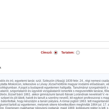
Címszó:
Tartalom:
k
dós és iró, egyetemi tanár, szül. Szikszón (Abaúj) 1839 febr. 24., régi nemesi család
lytatta Miskolcon, lelkesülve a Lévay József költőnk magyar irodalmi előadásain, 
kollégiumban. A jogot a budapesti egyetemen hallgatta. Tanulmányi szorgalmáról s 
atairól, szigorlatairól és ügyvédi vizsgálatairól ismerték s megszerették tanárai, fől
ötvös József báró 1861. akkor gimnáziumi tanuló fiának Lorándnak nevelését V.-re
szépet és jót látott, halott és tanult a szerény nevelő, kit egykori professzorai s mag
s bátorítottak, hogy készüljön a tanári pályára. A római jogból 1863. tett magántanári
giumot tartott az egyetemen, melynek sikere következtben meghivták 1864 jul. 17. 
ére. Eperjesen csakhamar népszerü jogtanár, majd 1869. kollégiumi rektor is lett, s