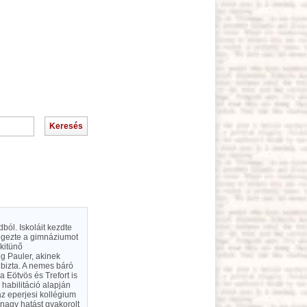
ból. Iskoláit kezdte
végezte a gimnáziumot
kitünő
eg Pauler, akinek
 bizta. A nemes báró
a Eötvös és Trefort is
 habilitáció alapján
az eperjesi kollégium
 nagy hatást gyakorolt