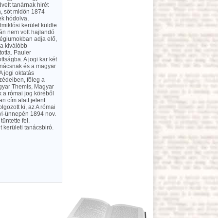
velt tanárnak hirét
n, sőt midőn 1874
nek hódolva,
miklósi kerület küldte
után nem volt hajlandó
légiumokban adja elő,
a kiválóbb
otta. Pauler
tságba. A jogi kar két
tanácsnak és a magyar
 jogi oktatás
zédeiben, főleg a
agyar Themis, Magyar
 a római jog köréből
n cím alatt jelent
gozott ki, az A római
nyi-ünnepén 1894 nov.
ntette fel.
kerületi tanácsbiró.