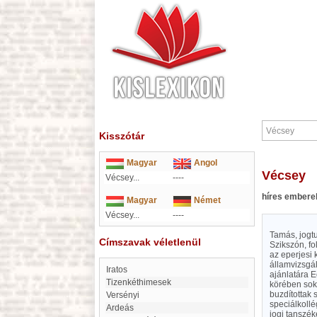
Kisszótár
Magyar
Angol
Vécsey
Vécsey...
----
híres embere
Magyar
Német
Vécsey...
----
Tamás, jogtu
Címszavak véletlenül
Szikszón, fo
az eperjesi 
államvizsgál
Iratos
ajánlatára E
Tizenkéthimesek
körében sok 
buzdítottak 
Versényi
speciálkollé
Ardeás
jogi tanszék