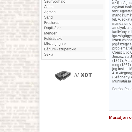
Szunyogháló
az ifjuság t
Aetna
egykori taní
febr. egyete
Ágmoh
mandátumát l
Sand
fel. V. soka
Frosterus
mandátumot 
amelyek a l
duplikátor
tanítványok 
Menger
igazságügymi
Féldrágakő
ízben válasz
Misztagogosz
jogászegylet
problemáit é
Bárium - szuperoxid
Constitutio
Sexta
Jogász s a 
(1867); Marc
meg (1867) t
jog instituc
4. a «legna
(Széchenyi é
Munkatársa a
Forrás: Pal
Maradjon on