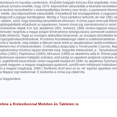
udományos és hazafias szellemére. Kiválóbb hallgatói Kölcsey-kört alapítottak. A ked
tványai annyira emelték, hogy 1870. képviselővé választották a késmárki kerületbe
mi tanárrá neveztetett ki s sinkompatibilitási törvény nem lévén, a parlamenti illem
etette, újra képviselőnek választották. A következő két országgyülésre a nagyszent
t dolgozott a jogügyi bizottságban. Mindig a Tisza pártjához tartozott, de már 1881 
vállalni, azért, hogy kizárólag tanszékének élhessen. A római jogot nemcsak főkol
eglátogatottabb előadások az egyetemen, hanem római jog szemináriumot is vezet 
közeledése végett. A m. tud. akadémia 1881. levelező, 1889. rendes tagjává választ
niszter meghivta a magar polgári törvénykönyv kidolgozására szervezett szakbizot
totta dékánná. Tagja az országos statisztikai tanácsnak, az országos közoktatási 
 igazgatóválasztmányának. Irt számos közoktatásügyi cikket a szakfolyóiratokban. A
rinti a Vandrák, még inkább a Wenzel tanár felett az akadémiában tartott emlékbes
 Omnem-hez irt értekezésében. Civilisztikus dolgozatai a Törvényszéki Csarnok, M
Jogtudományi Közlöny lapjain jelentek meg. Nagyobb értekezéseit, p.: Tanulmányok
ellus (1881); Papinianus (1884); Africanus (1889) az akadémia adta ki. Római jogta
ankönyve eperjesi hallgatói számára, amit pedig az egyetemi polgárok számára dol
iói, jogtörténeti bevezétssel címen negyedik kiadást ért 1896. Az akadémia Széche
gyobb magyart» a magyar magánjogra gyakorolt, azelőtt nem méltányolt hatásában tü
s a magyar magánjog, 1894.) Tevékeny részt vesz az ev. ref. egyház ügyeiben mint 
 Magyar jogi lexikonnak. E lexikonba a római jog cikkét irta.
las Nagylexikon
line a Kislexikonnal Mobilon és Tableten is