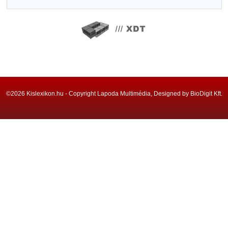
©2026 Kislexikon.hu - Copyright Lapoda Multimédia, Designed by BioDigit Kft.