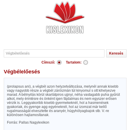
Címszó:
Tartalom:
Végbélelőesés
(prolapsus ani), a végbél azon helyzetváltozása, melynél annak kisebb
vagy nagyobb része a végbél záróizmán túl kinyomul s ott kihelyezve
marad. A bélnyilás körül skarlátpiros ujjnyi, néha vastagabb puha gyűrüt
alkot, mely érintésre és önként igen fájdalmas és nem egyszer erősen
vérzik is. Leggyakoribb kisebb gyermekeknél, hol a hasmenések
gyakoriak, és gyenge agg egyéneknél, hol az izomzat már kellő
rugalmasságát elvesztette és aranyér, húgyhólyagbajok stb. V.-re
különösen hajlamosítanak.
Forrás: Pallas Nagylexikon