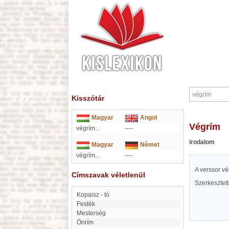
Kisszótár
Magyar
Angol
végrím
végrím...
----
irodalom
Magyar
Német
végrím...
----
A verssor v
Címszavak véletlenül
Szerkesztet
Kopaisz - tó
Festék
Mesterség
önrím