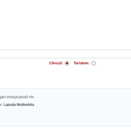
Címszó:
Tartalom:
égén elhelyezkedő rím.
te:
Lapoda Multimédia