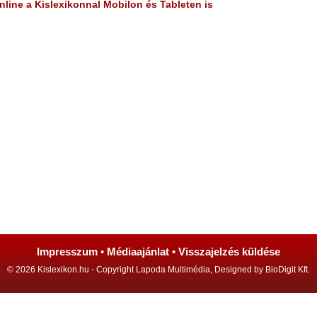
line a Kislexikonnal Mobilon és Tableten is
Impresszum
•
Médiaajánlat
•
Visszajelzés küldése
© 2026 Kislexikon.hu - Copyright Lapoda Multimédia, Designed by BioDigit Kft.