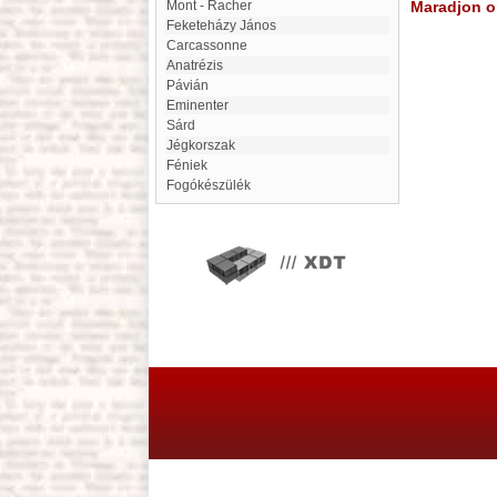
Mont - Racher
Maradjon on
Feketeházy János
Carcassonne
Anatrézis
Pávián
eminenter
Sárd
Jégkorszak
Féniek
Fogókészülék