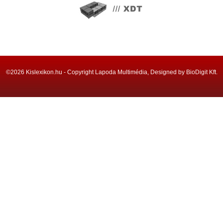
©2026 Kislexikon.hu - Copyright Lapoda Multimédia, Designed by BioDigit Kft.