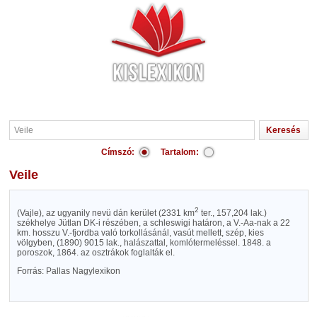
Címszó:
Tartalom:
Veile
2
(Vajle), az ugyanily nevü dán kerület (2331 km
ter., 157,204 lak.)
székhelye Jütlan DK-i részében, a schleswigi határon, a V.-Aa-nak a 22
km. hosszu V.-fjordba való torkollásánál, vasút mellett, szép, kies
völgyben, (1890) 9015 lak., halászattal, komlótermeléssel. 1848. a
poroszok, 1864. az osztrákok foglalták el.
Forrás: Pallas Nagylexikon