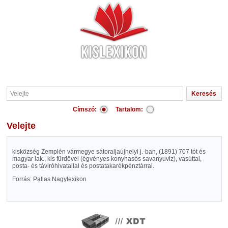
Címszó:
Tartalom:
Velejte
kisközség Zemplén vármegye sátoraljaújhelyi j.-ban, (1891) 707 tót és
magyar lak., kis fürdővel (égvényes konyhasós savanyuviz), vasúttal,
posta- és táviróhivatallal és postatakarékpénztárral.
Forrás: Pallas Nagylexikon