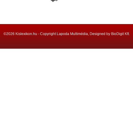
©2026 Kislexikon.hu - Copyright Lapoda Multimédia, Designed by BioDigit Kft.