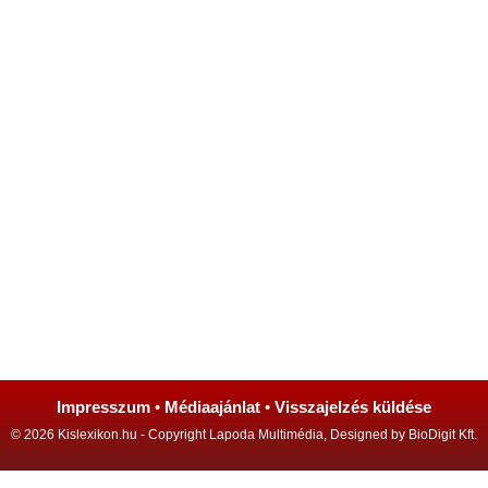
Impresszum
•
Médiaajánlat
•
Visszajelzés küldése
© 2026 Kislexikon.hu - Copyright Lapoda Multimédia, Designed by BioDigit Kft.