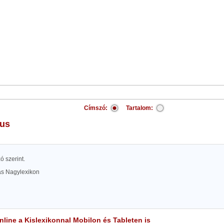
Címszó:
Tartalom:
nus
zó szerint.
las Nagylexikon
line a Kislexikonnal Mobilon és Tableten is