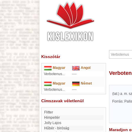
Kisszótár
Magyar
Angol
Verbote
Verbotenus...
----
Magyar
Német
Verbotenus...
----
(lat.) a. m. s
Címszavak véletlenül
Forrás: Pal
flitter
Himpellér
Jolly Lajos
Hűbér - biróság
Maradjon on