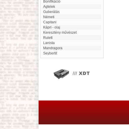
bonifikáció
Agtelek
Guberálás
Németi
Capitani
Kápri - olaj
Keresztény művészet
Rulett
Lanista
Mandragora
Seybertit