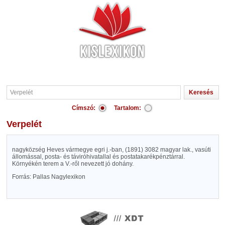
Címszó:
Tartalom:
Verpelét
nagyközség Heves vármegye egri j.-ban, (1891) 3082 magyar lak., vasúti
állomással, posta- és táviróhivatallal és postatakarékpénztárral.
Környékén terem a V.-ről nevezett jó dohány.
Forrás: Pallas Nagylexikon