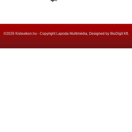
©2026 Kislexikon.hu - Copyright Lapoda Multimédia, Designed by BioDigit Kft.