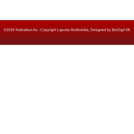
©2026 Kislexikon.hu - Copyright Lapoda Multimédia, Designed by BioDigit Kft.