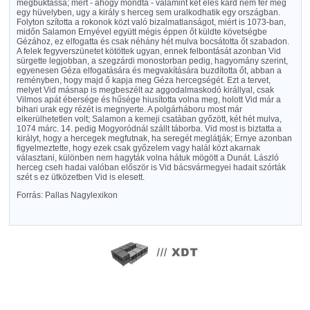
megbuktassa; mert - ahogy mondta - valamint két éles kard nem fér meg
egy hüvelyben, ugy a király s herceg sem uralkodhatik egy országban.
Folyton szította a rokonok közt való bizalmatlanságot, miért is 1073-ban,
midőn Salamon Ernyével együtt mégis éppen őt küldte követségbe
Gézához, ez elfogatta és csak néhány hét mulva bocsátotta őt szabadon.
A felek fegyverszünetet kötöttek ugyan, ennek felbontását azonban Vid
sürgette legjobban, a szegzárdi monostorban pedig, hagyomány szerint,
egyenesen Géza elfogatására és megvakítására buzdította őt, abban a
reményben, hogy majd ő kapja meg Géza hercegségét. Ezt a tervet,
melyet Vid másnap is megbeszélt az aggodalmaskodó királlyal, csak
Vilmos apát ébersége és hűsége hiusította volna meg, holott Vid már a
bihari urak egy rézét is megnyerte. A polgárháboru most már
elkerülhetetlen volt; Salamon a kemeji csatában győzött, két hét mulva,
1074 márc. 14. pedig Mogyoródnál szállt táborba. Vid most is biztatta a
királyt, hogy a hercegek megfutnak, ha seregét meglátják; Ernye azonban
figyelmeztette, hogy ezek csak győzelem vagy halál közt akarnak
választani, különben nem hagyták volna hátuk mögött a Dunát. László
herceg cseh hadai valóban először is Vid bácsvármegyei hadait szórták
szét s ez ütközetben Vid is elesett.
Forrás: Pallas Nagylexikon