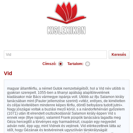
Címszó:
Tartalom:
Vid
magyar államférfiu, a német Gutok nemzetségéből, hol a Vid név utóbb is
gyakran szerepelt. 1055-ben a tihanyi apátság alapítólevelének
kiadásakor már Bács vármegye ispánja volt. Utóbb az ifju Salamon király
tanácsában mint (Pauler jellemzése szerint) «vitéz, erélyes, de kiméletlen
és céljai kivitelében mindenre képes férfiu, döntő befoyásra tudott jutni».
Nagy jószágai voltak a buziási mező körül, s a nándorfehérvári győzelem
(1071) után itt elrendelt osztozkodásnál Salamon király éppen Vid s
ennek veje (Illye ispán), valamint Frank püspök tanácsára tagadta meg
Géza hercegtől a törvényes egy harmadrészt, csupán egy negyedet
adván neki, épp ugy, mint Vidnek és vejének. Vid elérkezettnek látta az
időt, hogy Gézának és testvéreinek ugyszólván társkirályságát