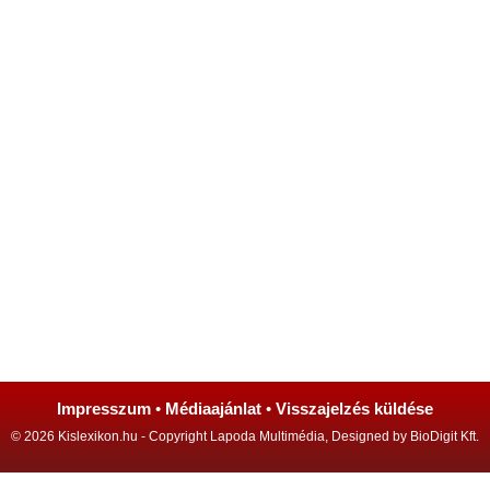
Impresszum
•
Médiaajánlat
•
Visszajelzés küldése
© 2026 Kislexikon.hu - Copyright Lapoda Multimédia, Designed by BioDigit Kft.