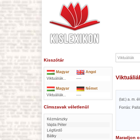
Kisszótár
Magyar
Angol
Viktuáliá
Viktuáliák...
----
Magyar
Német
Viktuáliák...
----
(lat.) a. m. 
Címszavak véletlenül
Forrás: Pal
Kézmárszky
Vajda Péter
Légfürdő
Bátky
Maradjon on