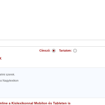
Címszó:
Tartalom:
k
élelmi szerek.
las Nagylexikon
line a Kislexikonnal Mobilon és Tableten is