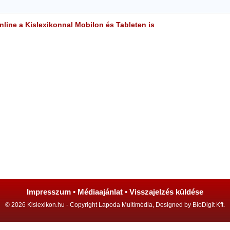
line a Kislexikonnal Mobilon és Tableten is
Impresszum
•
Médiaajánlat
•
Visszajelzés küldése
© 2026 Kislexikon.hu - Copyright Lapoda Multimédia, Designed by BioDigit Kft.