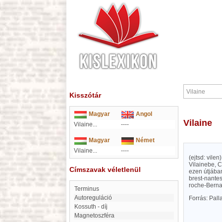
Kisszótár
Magyar
Angol
Vilaine
Vilaine...
----
Magyar
Német
Vilaine...
----
(ejtsd: vile
Vilainebe, C
Címszavak véletlenül
ezen útjában
brest-nantes
roche-Berna
Terminus
autoreguláció
Forrás: Pal
Kossuth - díj
magnetoszféra