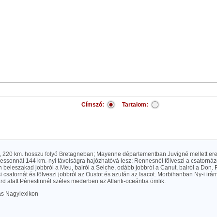
Címszó:
Tartalom:
n), 220 km. hosszu folyó Bretagneban; Mayenne départementban Juvigné mellett ered, 
essonnál 144 km.-nyi távolságra hajózhatóvá lesz; Rennesnél fölveszi a csatornázott
 beleszakad jobbról a Meu, balról a Seiche, odább jobbról a Canut, balról a Don. 
i csatornát és fölveszi jobbról az Oustot és azután az Isacot. Morbihanban Ny-i irá
rd alatt Pénestinnél széles mederben az Atlanti-oceánba ömlik.
las Nagylexikon