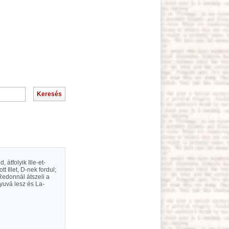
átfolyik Ille-et-
 Illet, D-nek fordul;
Redonnál átszeli a
nyuvá lesz és La-