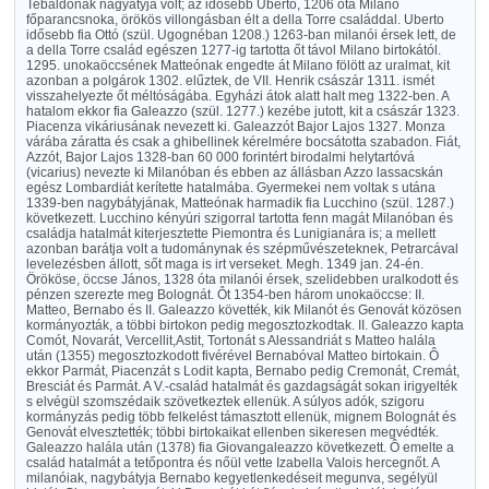
Tebaldónak nagyatyja volt; az idősebb Uberto, 1206 óta Milano
főparancsnoka, örökös villongásban élt a della Torre családdal. Uberto
idősebb fia Ottó (szül. Ugognéban 1208.) 1263-ban milanói érsek lett, de
a della Torre család egészen 1277-ig tartotta őt távol Milano birtokától.
1295. unokaöccsének Matteónak engedte át Milano fölött az uralmat, kit
azonban a polgárok 1302. elűztek, de VII. Henrik császár 1311. ismét
visszahelyezte őt méltóságába. Egyházi átok alatt halt meg 1322-ben. A
hatalom ekkor fia Galeazzo (szül. 1277.) kezébe jutott, kit a császár 1323.
Piacenza vikáriusának nevezett ki. Galeazzót Bajor Lajos 1327. Monza
várába záratta és csak a ghibellinek kérelmére bocsátotta szabadon. Fiát,
Azzót, Bajor Lajos 1328-ban 60 000 forintért birodalmi helytartóvá
(vicarius) nevezte ki Milanóban és ebben az állásban Azzo lassacskán
egész Lombardiát kerítette hatalmába. Gyermekei nem voltak s utána
1339-ben nagybátyjának, Matteónak harmadik fia Lucchino (szül. 1287.)
következett. Lucchino kényúri szigorral tartotta fenn magát Milanóban és
családja hatalmát kiterjesztette Piemontra és Lunigianára is; a mellett
azonban barátja volt a tudománynak és szépművészeteknek, Petrarcával
levelezésben állott, sőt maga is irt verseket. Megh. 1349 jan. 24-én.
Örököse, öccse János, 1328 óta milanói érsek, szelidebben uralkodott és
pénzen szerezte meg Bolognát. Ôt 1354-ben három unokaöccse: II.
Matteo, Bernabo és II. Galeazzo követték, kik Milanót és Genovát közösen
kormányozták, a többi birtokon pedig megosztozkodtak. II. Galeazzo kapta
Comót, Novarát, Vercellit,Astit, Tortonát s Alessandriát s Matteo halála
után (1355) megosztozkodott fivérével Bernabóval Matteo birtokain. Ô
ekkor Parmát, Piacenzát s Lodit kapta, Bernabo pedig Cremonát, Cremát,
Bresciát és Parmát. A V.-család hatalmát és gazdagságát sokan irigyelték
s elvégül szomszédaik szövetkeztek ellenük. A súlyos adók, szigoru
kormányzás pedig több felkelést támasztott ellenük, mignem Bolognát és
Genovát elvesztették; többi birtokaikat ellenben sikeresen megvédték.
Galeazzo halála után (1378) fia Giovangaleazzo következett. Ô emelte a
család hatalmát a tetőpontra és nőül vette Izabella Valois hercegnőt. A
milanóiak, nagybátyja Bernabo kegyetlenkedéseit megunva, segélyül