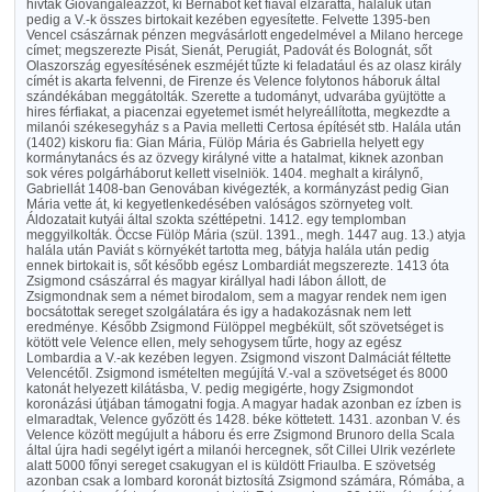
hivták Giovangaleazzót, ki Bernabót két fiával elzáratta, haláluk után
pedig a V.-k összes birtokait kezében egyesítette. Felvette 1395-ben
Vencel császárnak pénzen megvásárlott engedelmével a Milano hercege
címet; megszerezte Pisát, Sienát, Perugiát, Padovát és Bolognát, sőt
Olaszország egyesítésének eszméjét tűzte ki feladatául és az olasz király
címét is akarta felvenni, de Firenze és Velence folytonos háboruk által
szándékában meggátolták. Szerette a tudományt, udvarába gyüjtötte a
hires férfiakat, a piacenzai egyetemet ismét helyreállította, megkezdte a
milanói székesegyház s a Pavia melletti Certosa építését stb. Halála után
(1402) kiskoru fia: Gian Mária, Fülöp Mária és Gabriella helyett egy
kormánytanács és az özvegy királyné vitte a hatalmat, kiknek azonban
sok véres polgárháborut kellett viselniök. 1404. meghalt a királynő,
Gabriellát 1408-ban Genovában kivégezték, a kormányzást pedig Gian
Mária vette át, ki kegyetlenkedésében valóságos szörnyeteg volt.
Áldozatait kutyái által szokta széttépetni. 1412. egy templomban
meggyilkolták. Öccse Fülöp Mária (szül. 1391., megh. 1447 aug. 13.) atyja
halála után Paviát s környékét tartotta meg, bátyja halála után pedig
ennek birtokait is, sőt később egész Lombardiát megszerezte. 1413 óta
Zsigmond császárral és magyar királlyal hadi lábon állott, de
Zsigmondnak sem a német birodalom, sem a magyar rendek nem igen
bocsátottak sereget szolgálatára és igy a hadakozásnak nem lett
eredménye. Később Zsigmond Fülöppel megbékült, sőt szövetséget is
kötött vele Velence ellen, mely sehogysem tűrte, hogy az egész
Lombardia a V.-ak kezében legyen. Zsigmond viszont Dalmáciát féltette
Velencétől. Zsigmond ismételten megújítá V.-val a szövetséget és 8000
katonát helyezett kilátásba, V. pedig megigérte, hogy Zsigmondot
koronázási útjában támogatni fogja. A magyar hadak azonban ez ízben is
elmaradtak, Velence győzött és 1428. béke köttetett. 1431. azonban V. és
Velence között megújult a háboru és erre Zsigmond Brunoro della Scala
által újra hadi segélyt igért a milanói hercegnek, sőt Cillei Ulrik vezérlete
alatt 5000 főnyi sereget csakugyan el is küldött Friaulba. E szövetség
azonban csak a lombard koronát biztosítá Zsigmond számára, Rómába, a