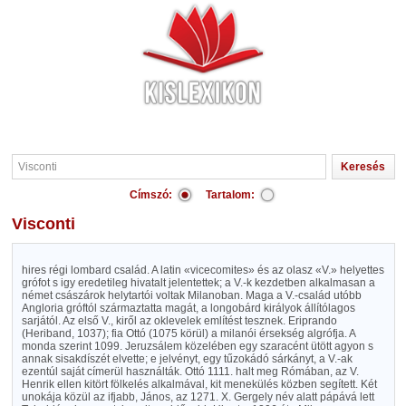
Címszó:
Tartalom:
Visconti
hires régi lombard család. A latin «vicecomites» és az olasz «V.» helyettes
grófot s igy eredetileg hivatalt jelentettek; a V.-k kezdetben alkalmasan a
német császárok helytartói voltak Milanoban. Maga a V.-család utóbb
Angloria gróftól származtatta magát, a longobárd királyok állítólagos
sarjától. Az első V., kiről az oklevelek említést tesznek. Eriprando
(Heriband, 1037); fia Ottó (1075 körül) a milanói érsekség algrófja. A
monda szerint 1099. Jeruzsálem közelében egy szaracént ütött agyon s
annak sisakdíszét elvette; e jelvényt, egy tűzokádó sárkányt, a V.-ak
ezentúl saját címerül használták. Ottó 1111. halt meg Rómában, az V.
Henrik ellen kitört fölkelés alkalmával, kit menekülés közben segített. Két
unokája közül az ifjabb, János, az 1271. X. Gergely név alatt pápává lett