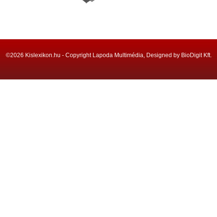
©2026 Kislexikon.hu - Copyright Lapoda Multimédia, Designed by BioDigit Kft.