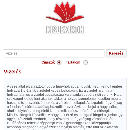
Címszó:
Tartalom:
Vizelés
A vese által elválasztott húgy a húgyhólyagban gyülik meg. Felnőtt ember
hólyaga 1,5-1,8 lit. vizeletet képes befogadni. Ez a vizelet nyomja a
hólyag falát és a vizelet bocsátására való szükséget érezteti velünk. Ha a
szükséget kielégíteni akarjuk, akkor a hólyag izomelemei, esetleg még a
hassajtó is, összehúzódnak és a záróizom ellapul. Az izgatott húgyhólyag
a fundustól előrehaladólag húzódik össze. A vizelet bejut a húgycsőbe,
ahol kifolyását a megfelelő izom ritmikus összehúzódása elősegíti.
Mindezt idegek közvetítik. A húgyutak érző és mozgató idegei a gerincagy
ágyéki részéből erednek, mely részben a húgyhólyag zárásának és
kiürítésének reflexközéppontja van. A gerincagy ezen középpontja
azonban magasabb agyrészek befolyása alatt áll, erre utal az akarattal