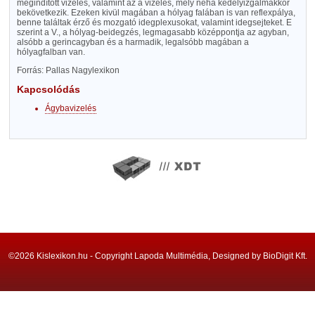
megindított vizelés, valamint az a vizelés, mely néha kedélyizgalmakkor
bekövetkezik. Ezeken kivül magában a hólyag falában is van reflexpálya,
benne találtak érző és mozgató idegplexusokat, valamint idegsejteket. E
szerint a V., a hólyag-beidegzés, legmagasabb középpontja az agyban,
alsóbb a gerincagyban és a harmadik, legalsóbb magában a
hólyagfalban van.
Forrás: Pallas Nagylexikon
Kapcsolódás
Ágybavizelés
©2026 Kislexikon.hu - Copyright Lapoda Multimédia, Designed by BioDigit Kft.