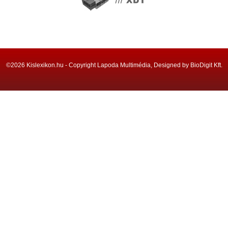
©2026 Kislexikon.hu - Copyright Lapoda Multimédia, Designed by BioDigit Kft.