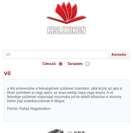
Címszó:
Tartalom:
Vő
a férj elnevezése a feleségének szüleivel szemben, akik közül az apa a
fővel szemben ip vagy após, az anya pedig napa vagy anyós. A vő
felesége szüleivel sógorsági viszonyba jut és ebből kifolyóan e viszony
külön jogi szabályozásnak is tárgya.
Forrás: Pallas Nagylexikon