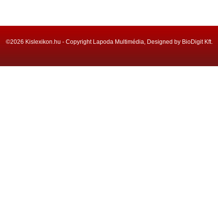
©2026 Kislexikon.hu - Copyright Lapoda Multimédia, Designed by BioDigit Kft.