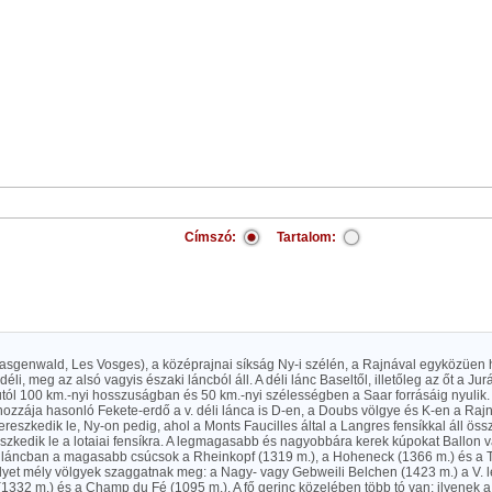
Címszó:
Tartalom:
sgenwald, Les Vosges), a középrajnai síkság Ny-i szélén, a Rajnával egyközüen 
déli, meg az alsó vagyis északi láncból áll. A déli lánc Baseltől, illetőleg az őt a Jur
utól 100 km.-nyi hosszuságban és 50 km.-nyi szélességben a Saar forrásáig nyulik.
hozzája hasonló Fekete-erdő a v. déli lánca is D-en, a Doubs völgye és K-en a Rajn
eszkedik le, Ny-on pedig, ahol a Monts Faucilles által a Langres fensíkkal áll öss
eszkedik le a lotaiai fensíkra. A legmagasabb és nagyobbára kerek kúpokat Ballon 
y-i láncban a magasabb csúcsok a Rheinkopf (1319 m.), a Hoheneck (1366 m.) és a 
lyet mély völgyek szaggatnak meg: a Nagy- vagy Gebweili Belchen (1423 m.) a V.
(1332 m.) és a Champ du Fé (1095 m.). A fő gerinc közelében több tó van; ilyenek a