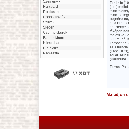
Szemenyik
Fehér-tó (1
Harcbárd
(l. o.) melle
csak csekély
Dolcissimo
csakis a leg
Cohn Gusztáv
Rajnába fol
Szilvek
és a Breusc
gesztenye is
Siegen
főképen homo
Csermelybürök
melafir) a 
Bannockburn
600 m.-nél 
Német has
Forbachnál)
és a francia
Dialektika
(Lahr 1873),
Námesztó
sol et les h
(Karlsruhe 
Forrás: Pal
Maradjon on