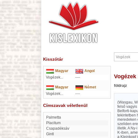
Kisszótár
Magyar
Angol
Vogézek
Vogézek...
----
földrajz
Magyar
Német
Vogézek...
----
(Wasgau, Wa
Címszavak véletlenül
felső vagyis 
Belforti-kap
tekintetben 
Palmetta
meredeken er
Placitum
szeliden er
illetik. A N
Csapadéksáv
K-iben, ame
Gintl
a Kleinkopf 