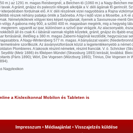
050 m.) az 1291 m. magas Reisbergnél, a Belchen-tó (1060 m.) a Nagy-Belchen mel
tti tavak. A gránit, gnájsz és paleozói rétegek alkotják a V. déli ágának fő gerincét. S
 kiterjedésben fordulnak elő. A V. déli részének vizei nagyobbára a Rajna vizkörny
délibb részek néhány patakja ömlik a Saôneba. A Ny-i lejtő vizei a Moselbe, a K-ié a
ynak. Némelyiköknek völgyei kies képet nyujtanak; ilyenek a Savoureuse-menti Gi
h-völgy. A gabona még 900, a szőllő 400 m. magasban megérik, mig a hegység lábá
 megterem. ugyanitt az ipar, különösen a szövő ipar virágzik. Az alacsonyabb, észa
kkőből áll és csak K-i lábánál vannak régibb kőzetek, gránit, gnájsz és ifjabb erup
Saar forrásánál, illetőleg a 380 m. magas Zaberni-hágónál kezdődik; hegycsúcsai 
magasabbra. A Nagy-Wintersberg 577 m. magas. A bányászat vasérc (Niederbronná
 termelésére szorítkozik. Az ásványvizforrások közül a legjelentékenyebb a német
 oldalon Plombieres. A lakosok részint németek, részint franciák. V. ö. Schricker (St
 Seydlitz (Metz 1886) és főképen Mündel (Strassburg 1893) leirását, továbbá: Bleic
abitants (Páris 1890); Wörl, Die Vogesen (Würzburg 1893); Trinius, Die Vogesen in W
1894).
las Nagylexikon
line a Kislexikonnal Mobilon és Tableten is
Impresszum
•
Médiaajánlat
•
Visszajelzés küldése