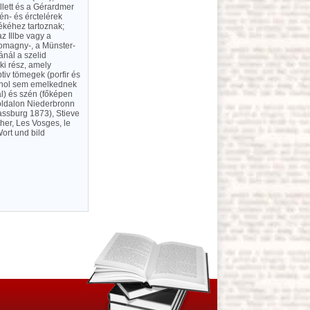
lett és a Gérardmer
zén- és érctelérek
ékéhez tartoznak;
z Illbe vagy a
romagny-, a Münster-
nál a szelid
ki rész, amely
tiv tömegek (porfir és
sehol sem emelkednek
l) és szén (főképen
 oldalon Niederbronn
rassburg 1873), Stieve
her, Les Vosges, le
ort und bild