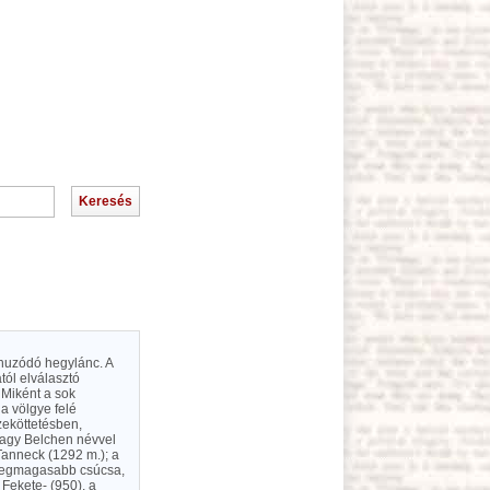
huzódó hegylánc. A
ától elválasztó
 Miként a sok
a völgye felé
zeköttetésben,
vagy Belchen névvel
Tanneck (1292 m.); a
 legmagasabb csúcsa,
 Fekete- (950), a