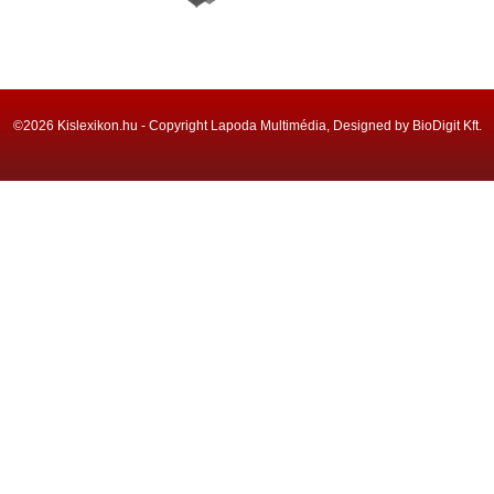
©2026 Kislexikon.hu - Copyright Lapoda Multimédia, Designed by BioDigit Kft.