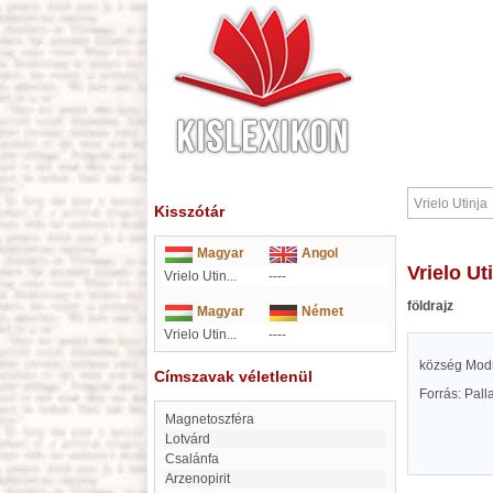
Kisszótár
Magyar
Angol
Vrielo Ut
Vrielo Utin...
----
földrajz
Magyar
Német
Vrielo Utin...
----
község Modr
Címszavak véletlenül
Forrás: Pal
magnetoszféra
Lotvárd
Csalánfa
Arzenopirit