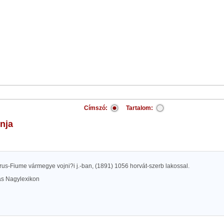
Címszó:
Tartalom:
inja
us-Fiume vármegye vojni?i j.-ban, (1891) 1056 horvát-szerb lakossal.
las Nagylexikon