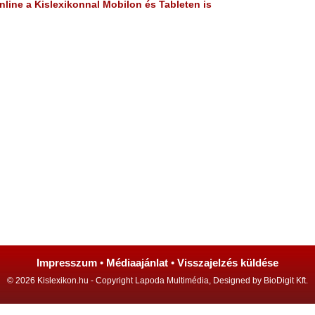
line a Kislexikonnal Mobilon és Tableten is
Impresszum
•
Médiaajánlat
•
Visszajelzés küldése
© 2026 Kislexikon.hu - Copyright Lapoda Multimédia, Designed by BioDigit Kft.