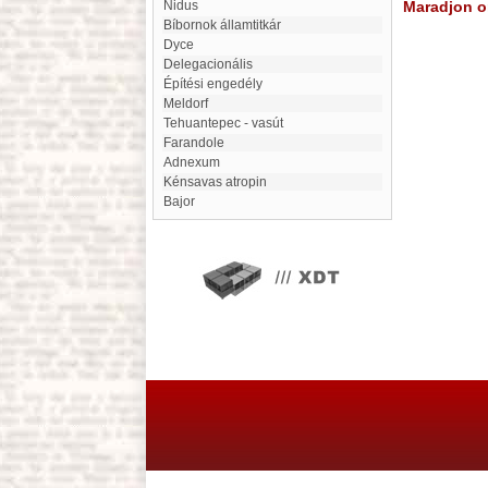
Nidus
Maradjon on
Bíbornok államtitkár
Dyce
delegacionális
Építési engedély
Meldorf
Tehuantepec - vasút
farandole
Adnexum
Kénsavas atropin
Bajor