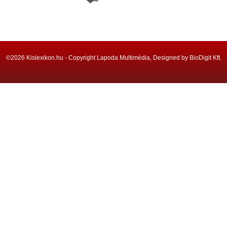
©2026 Kislexikon.hu - Copyright Lapoda Multimédia, Designed by BioDigit Kft.