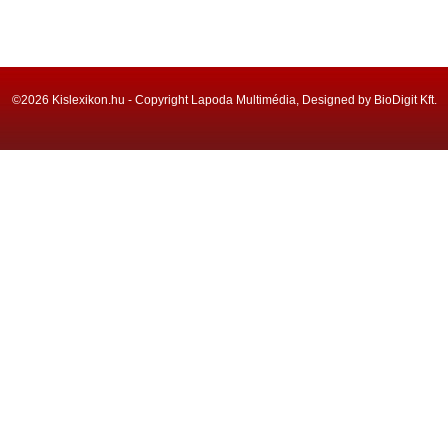
©2026 Kislexikon.hu - Copyright Lapoda Multimédia, Designed by BioDigit Kft.