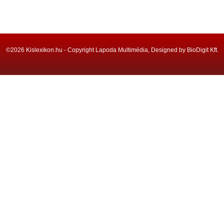
©2026 Kislexikon.hu - Copyright Lapoda Multimédia, Designed by BioDigit Kft.