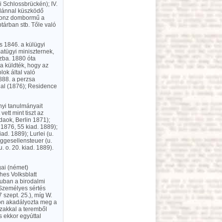
 Schlossbrückén); IV.
zlánnal küszködő
bronz dombormű a
tárban stb. Tőle való
és 1846. a külügyi
atügyi miniszternek,
ázba. 1880 óta
a küldték, hogy az
ok által való
1888. a perzsa
nal (1876); Residence
nyi tanulmányait
ett mint tiszt az
daok, Berlin 1871);
 1876, 55 kiad. 1889);
ad. 1889); Lurlei (u.
ggesellensteuer (u.
 o. 20. kiad. 1889).
gai (német)
es Volksblatt
uban a birodalmi
 Személyes sértés
szept. 25.), míg W.
don akadályozta meg a
szakkal a teremből
s ekkor egyúttal