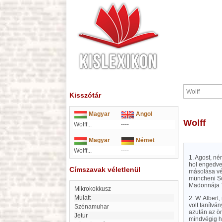
Kisszótár
Magyar
Angol
Wolff
Wolff...
----
Magyar
Német
Wolff...
----
1. Agost, né
hol engedve
Címszavak véletlenül
másolása vég
müncheni Sc
Madonnája Ti
Mikrokokkusz
Mulatt
2. W. Albert
volt tanítvá
Szénamuhar
azután az ö
Jetur
mindvégig h