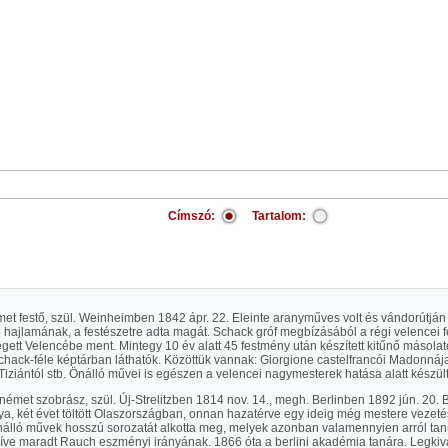
Címszó:
Tartalom:
met festő, szül. Weinheimben 1842 ápr. 22. Eleinte aranyműves volt és vándorútján
 hajlamának, a festészetre adta magát. Schack gróf megbízásából a régi velencei 
ett Velencébe ment. Mintegy 10 év alatt 45 festmény után készített kitűnő másolat
hack-féle képtárban láthatók. Közöttük vannak: Giorgione castelfrancói Madonnáj
ziántól stb. Önálló művei is egészen a velencei nagymesterek hatása alatt készül
, német szobrász, szül. Új-Strelitzben 1814 nov. 14., megh. Berlinben 1892 jún. 20
nya, két évet töltött Olaszországban, onnan hazatérve egy ideig még mestere vezetés
nálló művek hosszú sorozatát alkotta meg, melyek azonban valamennyien arról ta
íve maradt Rauch eszményi irányának. 1866 óta a berlini akadémia tanára. Legkivá