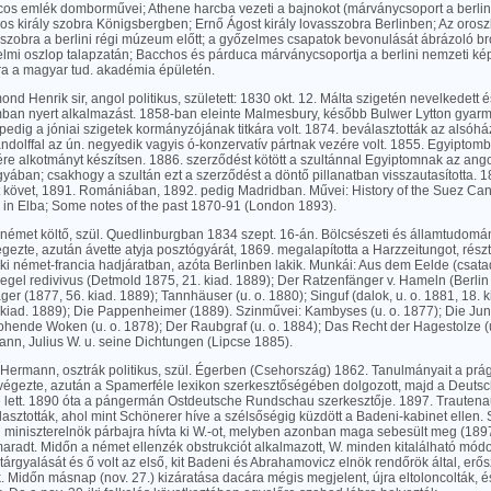
cos emlék domborművei; Athene harcba vezeti a bajnokot (márványcsoport a berlini
os király szobra Königsbergben; Ernő Ágost király lovasszobra Berlinben; Az oros
-szobra a berlini régi múzeum előtt; a győzelmes csapatok bevonulását ábrázoló 
elmi oszlop talapzatán; Bacchos és párduca márványcsoportja a berlini nemzeti kép
bra a magyar tud. akadémia épületén.
nd Henrik sir, angol politikus, született: 1830 okt. 12. Málta szigetén nevelkedett 
mban nyert alkalmazást. 1858-ban eleinte Malmesbury, később Bulwer Lytton gyarm
edig a jóniai szigetek kormányzójának titkára volt. 1874. beválasztották az alsóh
ndolffal az ún. negyedik vagyis ó-konzervatív pártnak vezére volt. 1855. Egyiptomb
re alkotmányt készítsen. 1886. szerződést kötött a szultánnal Egyiptomnak az angol
rgyában; csakhogy a szultán ezt a szerződést a döntő pillanatban visszautasította. 
tt követ, 1891. Romániában, 1892. pedig Madridban. Művei: History of the Suez Ca
 in Elba; Some notes of the past 1870-91 (London 1893).
 német költő, szül. Quedlinburgban 1834 szept. 16-án. Bölcsészeti és államtudomá
gezte, azután ávette atyja posztógyárát, 1869. megalapította a Harzzeitungot, részt v
i német-francia hadjáratban, azóta Berlinben lakik. Munkái: Aus dem Eelde (csata
iegel redivivus (Detmold 1875, 21. kiad. 1889); Der Ratzenfänger v. Hameln (Berlin
ger (1877, 56. kiad. 1889); Tannhäuser (u. o. 1880); Singuf (dalok, u. o. 1881, 18. ki
. kiad. 1889); Die Pappenheimer (1889). Szinművei: Kambyses (u. o. 1877); Die Jun
ohende Woken (u. o. 1878); Der Raubgraf (u. o. 1884); Das Recht der Hagestolze (u.
nn, Julius W. u. seine Dichtungen (Lipcse 1885).
 Hermann, osztrák politikus, szül. Égerben (Csehország) 1862. Tanulmányait a prá
égezte, azután a Spamerféle lexikon szerkesztőségében dolgozott, majd a Deutsch
e lett. 1890 óta a pángermán Ostdeutsche Rundschau szerkesztője. 1897. Trautena
asztották, ahol mint Schönerer híve a szélsőségig küzdött a Badeni-kabinet ellen.
 miniszterelnök párbajra hívta ki W.-ot, melyben azonban maga sebesült meg (1897 
maradt. Midőn a német ellenzék obstrukciót alkalmazott, W. minden kitalálható mó
tárgyalását és ő volt az első, kit Badeni és Abrahamovicz elnök rendőrök által, erő
ak. Midőn másnap (nov. 27.) kizáratása dacára mégis megjelent, újra eltoloncolták, é