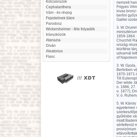
Kölcsönszók
nemzeti har
Frigyes Vilm
Cephalanthera
lovas bronz
Vám - és révjog
berlini győz
Fejedelmek tükre
Galilei szo
Parodosz
3. W. Drummo
Wickersheimer - féle folyadék
minisztériu
Iróeszközök
1859-1864. p
Atanazia
Churchill Ra
ország részé
Diván
kiürítése tá
aleatorius
udvarnál le
Flanc
of Napoleon
3. W. Gyula,
Berlinben vé
1870-1871-ik
Till Eulensp
Der wilde Jä
o. 1886, 27
o. 1877); Dr
V. ö. Ruhema
5. W. Károly
egyetemen v
szerkesztőj
gyűlésbe vál
miatt Badeni
sértetlenül 
provizórium 
eltávolított