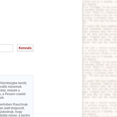
 Nürnbergbe került,
festők műveinek
okat, melyek a
a, a Pesaro-család
tek.
. Berlinben Rauchnak
e alatt dolgozott,
núskodnak, hogy
lóbb művei: a berlini