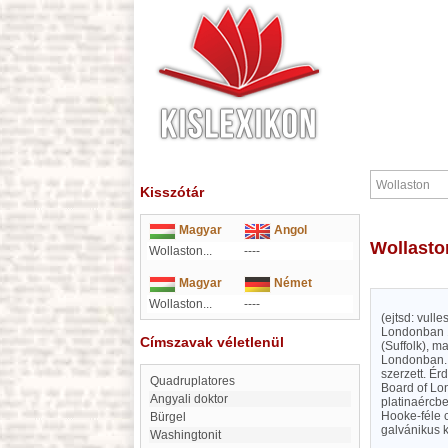
Kisszótár
Magyar
Angol
Wollast
Wollaston...
----
Magyar
Német
Wollaston...
----
(ejtsd: vull
Londonban 1
Címszavak véletlenül
(Suffolk), 
Londonban. I
szerzett. Ér
Quadruplatores
Board of Lon
Angyali doktor
platinaércbe
Hooke-féle c
Bürgel
galvánikus 
Washingtonit