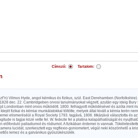
Címszó:
Tartalom:
on
eszt"n) Vilmos Hyde, angol kémikus és fizikus, szül. East Derehamben (Norfolkshire)
828 dec. 22. Cambridgeben orvosi tanulmányokat végzett, azután egy ideig Bur
majd Londonban mint orvos működött. 1800. felhagyott működésével és azóta mint m
dejét fizikai és kémiai munkálatokkal töltötte, melyek által kivált a kémia terén n
demei elismeréséül a Royal Society 1793. tagjává, 1806. titkárjává választotta és az
gitude is tagjai közé vette fel. W. fedezte fel a platina kalapálhatóságát és nyujtha
n előforduló palladiumot és ródiumot. A fizikában érdemei is vannak. Tökéletesítet
amera lucidát, szerkesztett egy regflexio-goniometert, végül neki köszönhető a kriof
kettős lemez és a galvánikus gyűszükészülék.