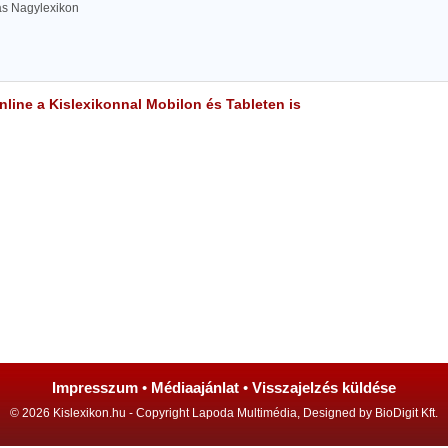
las Nagylexikon
line a Kislexikonnal Mobilon és Tableten is
Impresszum
•
Médiaajánlat
•
Visszajelzés küldése
© 2026 Kislexikon.hu - Copyright Lapoda Multimédia, Designed by BioDigit Kft.