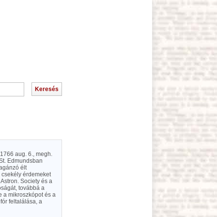
 1766 aug. 6., megh.
y St. Edmundsban
agánzó élt
em csekély érdemeket
 Astron. Society és a
tóságát, továbbá a
te a mikroszkópot és a
ór feltalálása, a