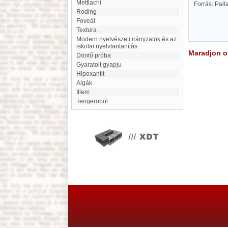
mettlachi
Forrás: Pal
Roding
Foveál
Textura
Modern nyelvészeti irányzatok és az
iskolai nyelvtantanítás
Maradjon on
Döntő próba
Gyaratolt gyapju
Hipoxantit
algák
Illem
Tengeröböl