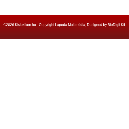
©2026 Kislexikon.hu - Copyright Lapoda Multimédia, Designed by BioDigit Kft.