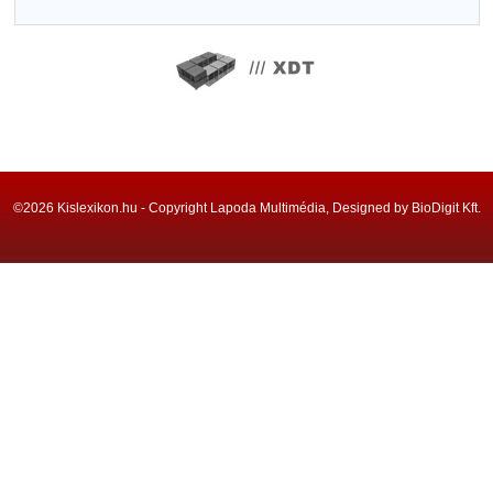
©2026 Kislexikon.hu - Copyright Lapoda Multimédia, Designed by BioDigit Kft.