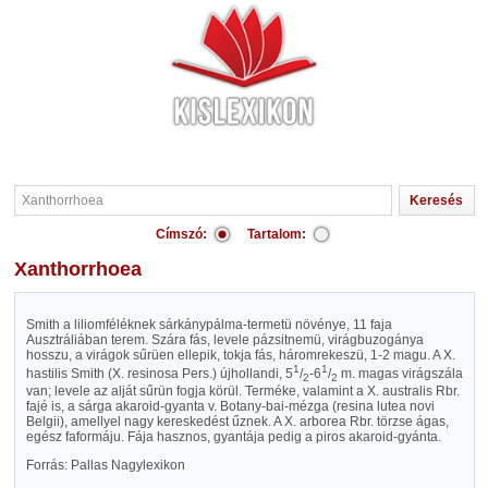
Címszó:
Tartalom:
Xanthorrhoea
Smith a liliomféléknek sárkánypálma-termetü növénye, 11 faja
Ausztráliában terem. Szára fás, levele pázsitnemü, virágbuzogánya
hosszu, a virágok sűrüen ellepik, tokja fás, háromrekeszü, 1-2 magu. A X.
1
1
hastilis Smith (X. resinosa Pers.) újhollandi, 5
/
-6
/
m. magas virágszála
2
2
van; levele az alját sűrün fogja körül. Terméke, valamint a X. australis Rbr.
fajé is, a sárga akaroid-gyanta v. Botany-bai-mézga (resina lutea novi
Belgii), amellyel nagy kereskedést űznek. A X. arborea Rbr. törzse ágas,
egész faformáju. Fája hasznos, gyantája pedig a piros akaroid-gyánta.
Forrás: Pallas Nagylexikon