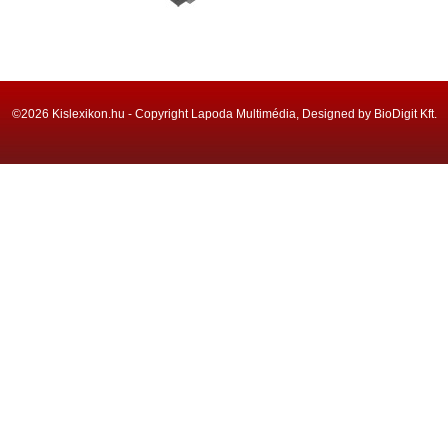
©2026 Kislexikon.hu - Copyright Lapoda Multimédia, Designed by BioDigit Kft.