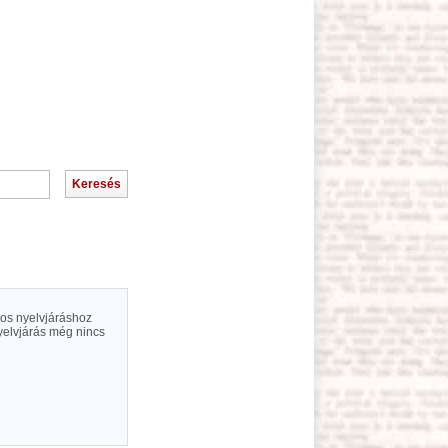
ócos nyelvjáráshoz
 nyelvjárás még nincs