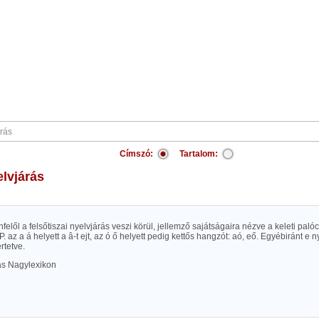
Címszó:
Tartalom:
yelvjárás
elől a felsőtiszai nyelvjárás veszi körül, jellemző sajátságaira nézve a keleti pal
 P. az a á helyett a â-t ejt, az ó ő helyett pedig kettős hangzót: aó, eő. Egyébiránt e
rtetve.
las Nagylexikon