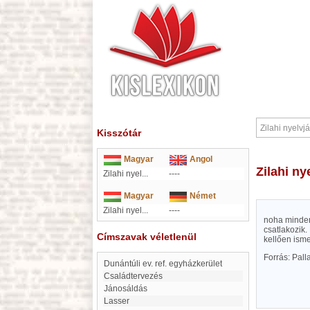
Kisszótár
Magyar
Angol
Zilahi n
Zilahi nyel...
----
Magyar
Német
Zilahi nyel...
----
noha mindenf
csatlakozik.
Címszavak véletlenül
kellően isme
Forrás: Pal
Dunántúli ev. ref. egyházkerület
Családtervezés
Jánosáldás
Lasser