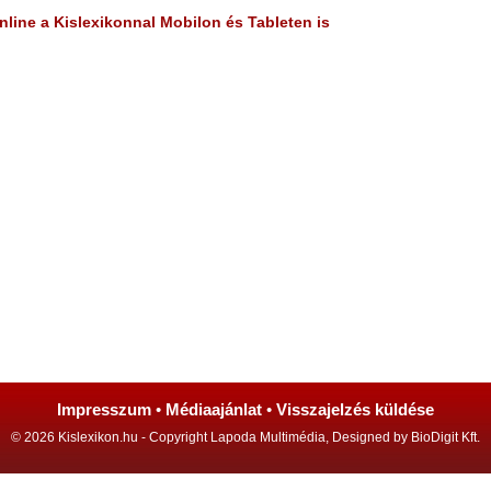
line a Kislexikonnal Mobilon és Tableten is
Impresszum
•
Médiaajánlat
•
Visszajelzés küldése
© 2026 Kislexikon.hu - Copyright Lapoda Multimédia, Designed by BioDigit Kft.