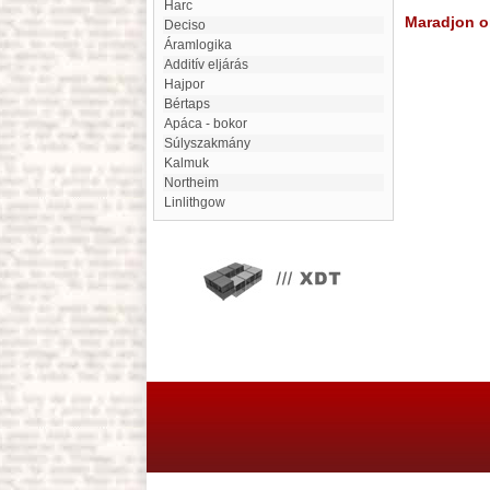
Harc
Maradjon on
deciso
Áramlogika
Additív eljárás
Hajpor
bértaps
Apáca - bokor
Súlyszakmány
Kalmuk
Northeim
Linlithgow