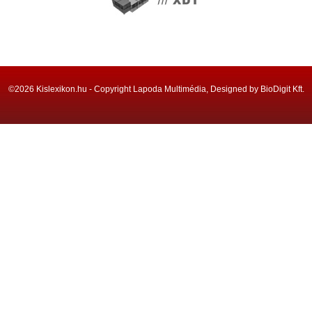
©2026 Kislexikon.hu - Copyright Lapoda Multimédia, Designed by BioDigit Kft.