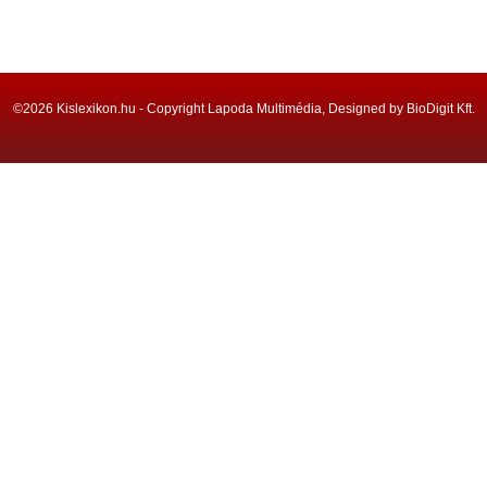
©2026 Kislexikon.hu - Copyright Lapoda Multimédia, Designed by BioDigit Kft.